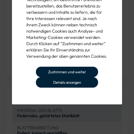
saubere und genaue Anwendung ermöglicht wird. Das
bereitzustellen, das Benutzererlebnis zu
verbessern und Inhalte zu liefern, die für
federnde Design bietet Flexibilität, die auch bei intensiven
Ihre Interessen relevant sind. Je nach
Einsätzen Bestand hat.
ihrem Zweck können neben technisch
notwendigen Cookies auch Analyse- und
Der ergonomische blaue Griff sorgt für einen bequemen
Marketing-Cookies verwendet werden.
und sicheren Halt während der Arbeit. Mit einer
Durch Klicken auf “Zustimmen und weiter”
Blattgröße von 230 mm ist diese Kelle ideal für
erklären Sie Ihr Einverständnis zur
professionelle Dachdecker und Bauhandwerker, die Wert
Verwendung der oben genannten Cookies.
auf langlebige und präzise Werkzeuge legen.
Zustimmen und weiter
Details anzeigen
Produkteigenschaften
MATERIAL DES BLATTS
Federndes, gehärtetes Stahlblatt
BLATTBEARBEITUNG
Poliert, konisch geschliffen