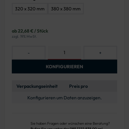
320 x 320 mm
380 x 380 mm
ab 22,68 € / Stück
zzgl. 19% MwSt.
-
+
KONFIGURIEREN
Verpackungseinheit
Preis pro
Konfigurieren um Daten anzuzeigen.
Sie haben Fragen oder wünschen eine Beratung?
Rufen Sie uns unter der 089 1222 838 00 an!