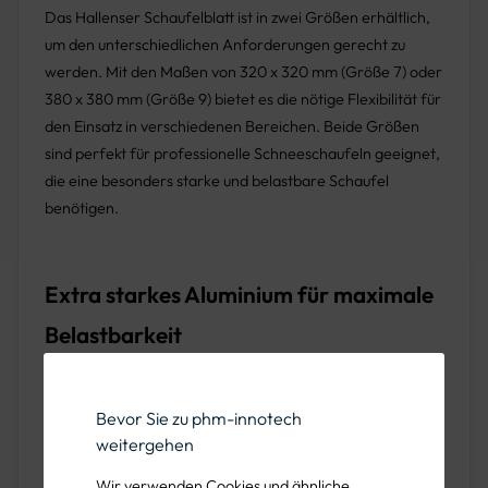
Das Hallenser Schaufelblatt ist in zwei Größen erhältlich,
um den unterschiedlichen Anforderungen gerecht zu
werden. Mit den Maßen von 320 x 320 mm (Größe 7) oder
380 x 380 mm (Größe 9) bietet es die nötige Flexibilität für
den Einsatz in verschiedenen Bereichen. Beide Größen
sind perfekt für professionelle Schneeschaufeln geeignet,
die eine besonders starke und belastbare Schaufel
benötigen.
Extra starkes Aluminium für maximale
Belastbarkeit
Mit einer Materialstärke von 2,5 mm bietet dieses
Schaufelblatt eine außergewöhnliche Robustheit. Es hält
Bevor Sie zu phm-innotech
auch hohen Belastungen stand und bleibt formstabil,
weitergehen
selbst bei intensiven Einsätzen in anspruchsvollen
Wir verwenden Cookies und ähnliche