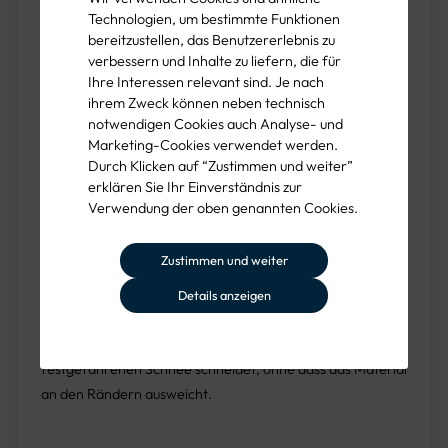
Umgebungen. Dieses Schaufelblatt eignet sich daher
Technologien, um bestimmte Funktionen
besonders gut für schwere Schneeräumarbeiten auf
bereitzustellen, das Benutzererlebnis zu
großen Flächen, wie auf Parkplätzen oder
verbessern und Inhalte zu liefern, die für
Industriegeländen.
Ihre Interessen relevant sind. Je nach
ihrem Zweck können neben technisch
notwendigen Cookies auch Analyse- und
Marketing-Cookies verwendet werden.
Kante für verbesserte Stabilität und
Durch Klicken auf “Zustimmen und weiter”
erklären Sie Ihr Einverständnis zur
Haltbarkeit
Verwendung der oben genannten Cookies.
Die Kante des Hallenser Schneeschaufel-Blatts sorgt für
Zustimmen und weiter
zusätzliche Festigkeit und Stabilität. Sie verhindert das
Abnutzen der Schaufelkante und verlängert die
Details anzeigen
Lebensdauer des Blatts erheblich. Die Kante ermöglicht
zudem ein präziseres Schaufeln, da sie sich durch Eis und
festgefahrenen Schnee schneidet, ohne dass das Material
an den Rändern ausweicht.