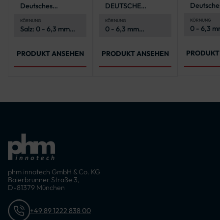
Deutsche
Deutsches
DEUTSCHE
Steinsalz
Steinsalz
QUALITÄT
KÖRNUNG
KÖRNUNG
KÖRNUNG
0 - 6,3 
Salz: 0 - 6,3 mm
0 - 6,3 mm
(Kornklas
(Kornklasse M)
(Kornklasse M)
PRODUKT
PRODUKT ANSEHEN
PRODUKT ANSEHEN
phm innotech GmbH & Co. KG
Baierbrunner Straße 3,
D-81379 München
+49 89 1222 838 00