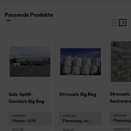
Passende Produkte
Streusalz
Salz-Splitt-
Streusalz Big Bag
Sackware
Gemisch Big Bag
Palette
LIEFERUNG
LIEFERUNG
LIEFERUNG
Planenzu
Planen-LKW
Planenzug, ex
Stückgut
Werk
ANWENDUNG
QUALITÄT
QUALITÄT