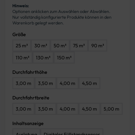
Hinweis:
Optionen anklicken zum Auswählen oder Abwählen.
Nur vollständig konfigurierte Produkte können in den
Warenkorb gelegt werden.
Größe
25 m³
30 m³
50 m³
75 m³
90 m³
110 m³
130 m³
150 m³
Durchfahrthöhe
3,00 m
3,50 m
4,00 m
4,50 m
Durchfahrtbreite
3,00 m
3,50 m
4,00 m
4,50 m
5,00 m
Inhaltsanzeige
Auslotung
Digitaler Füllstandssensor