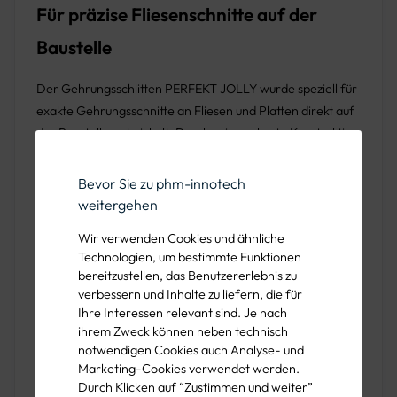
Für präzise Fliesenschnitte auf der
Baustelle
Der Gehrungsschlitten PERFEKT JOLLY wurde speziell für
exakte Gehrungsschnitte an Fliesen und Platten direkt auf
der Baustelle entwickelt. Durch seine robuste Konstruktion
und das einfache Handling eignet er sich ideal für den
professionellen Einsatz im Baugewerbe. Mit diesem
Bevor Sie zu phm-innotech
Werkzeug lassen sich Fliesen in einem Schnittwinkel von
weitergehen
45° bis 50° sauber und präzise bearbeiten.
Wir verwenden Cookies und ähnliche
Technologien, um bestimmte Funktionen
Dank der integrierten Polyethylen-Pads gleitet der starre
bereitzustellen, das Benutzererlebnis zu
Führungsschlitten leicht und mühelos auf der Fliese. Das
verbessern und Inhalte zu liefern, die für
sorgt nicht nur für eine hohe Schnittgenauigkeit, sondern
Ihre Interessen relevant sind. Je nach
auch für eine komfortable Bedienung. Zudem unterstützt
ihrem Zweck können neben technisch
die integrierte Absaugvorrichtung in der
notwendigen Cookies auch Analyse- und
Marketing-Cookies verwendet werden.
Scheibenabdeckung eine saubere Arbeitsumgebung,
Durch Klicken auf “Zustimmen und weiter”
indem sie entstehenden Staub effizient entfernt.