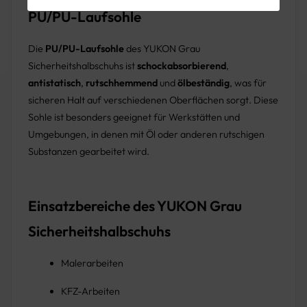
PU/PU-Laufsohle
Die
PU/PU-Laufsohle
des YUKON Grau
Sicherheitshalbschuhs ist
schockabsorbierend
,
antistatisch
,
rutschhemmend
und
ölbeständig
, was für
sicheren Halt auf verschiedenen Oberflächen sorgt. Diese
Sohle ist besonders geeignet für Werkstätten und
Umgebungen, in denen mit Öl oder anderen rutschigen
Substanzen gearbeitet wird.
Einsatzbereiche des YUKON Grau
Sicherheitshalbschuhs
Malerarbeiten
KFZ-Arbeiten