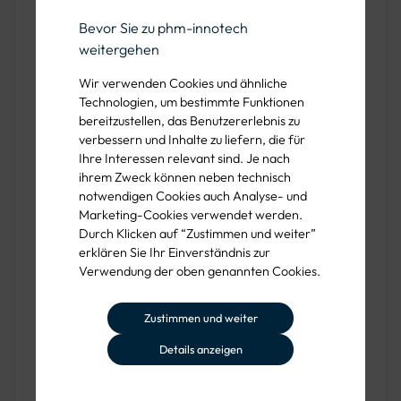
Gebrauch.
Bevor Sie zu phm-innotech
weitergehen
Schutz durch Composite-
Wir verwenden Cookies und ähnliche
Technologien, um bestimmte Funktionen
Zehenschutzkappe und
bereitzustellen, das Benutzererlebnis zu
durchtrittsichere Zwischensohle
verbessern und Inhalte zu liefern, die für
Ihre Interessen relevant sind. Je nach
ihrem Zweck können neben technisch
Die
Composite-Zehenschutzkappe
des YUKON Grau
notwendigen Cookies auch Analyse- und
schützt Ihre Zehen zuverlässig vor herabfallenden und
Marketing-Cookies verwendet werden.
schweren Objekten, ohne das Gewicht unnötig zu
Durch Klicken auf “Zustimmen und weiter”
erhöhen. Die
durchtrittsichere Gewebe-Zwischensohle
erklären Sie Ihr Einverständnis zur
Verwendung der oben genannten Cookies.
verhindert das Eindringen von scharfen Objekten und
sorgt für zusätzliche Sicherheit beim Gehen auf unebenem
Zustimmen und weiter
Boden.
Details anzeigen
Komfortable, schockabsorbierende