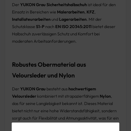
Der
YUKON Grau Sicherheitshalbschuh
ist ideal für den
Einsatz in Bereichen wie
Malerarbeiten
,
KFZ
,
Installateurarbeiten
und
Lagerarbeiten
. Mit der
Schutzklasse
S1-P
nach
EN ISO 20345:2011
bietet dieser
Halbschuh zuverlässigen Schutz und Komfort bei
moderaten Arbeitsanforderungen.
Robustes Obermaterial aus
Veloursleder und Nylon
Der
YUKON Grau
besteht aus
hochwertigem
Veloursleder
kombiniert mit strapazierfähigem
Nylon
,
das für seine Langlebigkeit bekannt ist. Dieses Material
bietet nicht nur eine hohe Widerstandsfähigkeit, sondern
sorgt auch für Flexibilität und Atmungsaktivität, was für ein
angenehmes Tragegefühl sorgt, auch bei längerem