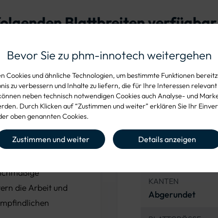
 folgenden Blattbreiten verfügbar
Bevor Sie zu phm-innotech weitergehen
 Cookies und ähnliche Technologien, um bestimmte Funktionen bereitzu
is zu verbessern und Inhalte zu liefern, die für Ihre Interessen relevant
können neben technisch notwendigen Cookies auch Analyse- und Mark
Produkteig
den. Durch Klicken auf “Zustimmen und weiter” erklären Sie Ihr Einver
er oben genannten Cookies.
eten Kanten und
Zustimmen und weiter
Details anzeigen
kzeug für präzise
MATERIAL DES BLA
Edelstahl
 ist
leichmäßige
KANTEN
ern die Arbeit und
Abgerundet
empfindlichen