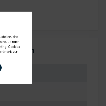
stellen, das
 sind. Je nach
eting-Cookies
enschaften
ständnis zur
TTS