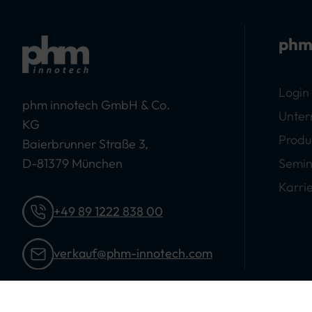
phm
Login
phm innotech GmbH & Co.
Unte
KG
Produ
Baierbrunner Straße 3,
D-81379 München
Semin
Karri
+49 89 1222 838 00
verkauf@phm-innotech.com