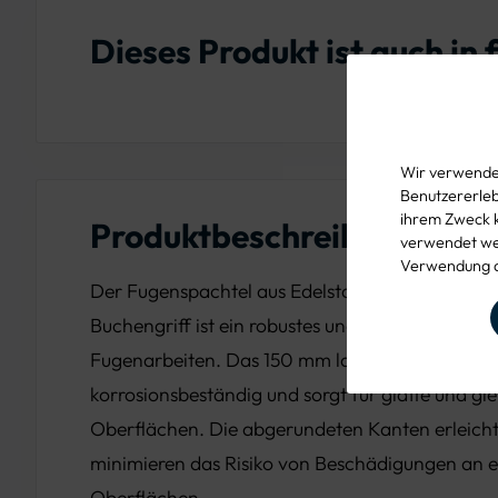
Dieses Produkt ist auch in
Wir verwenden
Benutzererlebn
ihrem Zweck 
Produktbeschreibung
verwendet wer
Verwendung d
Der Fugenspachtel aus Edelstahl mit abgerund
Buchengriff ist ein robustes und vielseitiges Wer
Fugenarbeiten. Das 150 mm lange Edelstahlblatt
korrosionsbeständig und sorgt für glatte und g
Oberflächen. Die abgerundeten Kanten erleicht
minimieren das Risiko von Beschädigungen an 
Oberflächen.