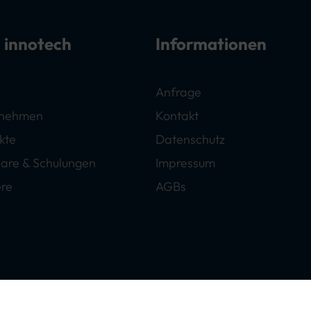
 innotech
Informationen
Anfrage
rnehmen
Kontakt
kte
Datenschutz
are & Schulungen
Impressum
ere
AGBs