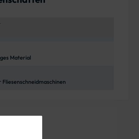
T
iges Material
ür Fliesenschneidmaschinen