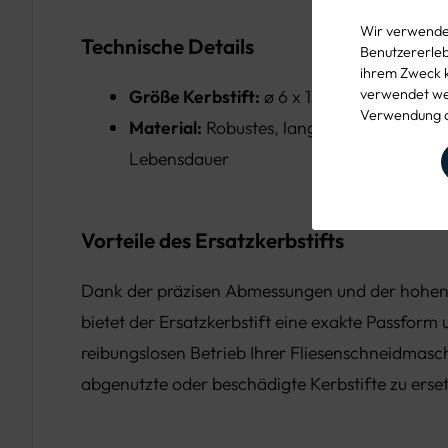
Wir verwenden
Technische Details
Benutzererlebn
ihrem Zweck 
verwendet wer
Größe Kerbstift:
ø 6 x 12 mm
Verwendung d
Material:
Robustes, langlebiges Material 
Lebensdauer
Vorteile des Ersatzkerbstifts
Dank der präzisen Abmessungen und der hohen 
bietet der Ersatzkerbstift eine exakte Passform 
reibungslosen Betrieb Ihrer Fliesenschneidmaschi
abgenutzte oder beschädigte Kerbstifte zu erse