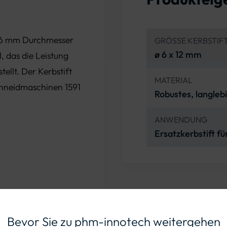
n 6 mm Durchmesser
GRÖSSE KERBSTIF
ø 6 x 12 mm
l, das die Leistung
ellt. Der Kerbstift
MATERIAL
hneidmaschinen 1591
Robustes, langleb
ANWENDUNG
Ersatzkerbstift f
Bevor Sie zu phm-innotech weitergehen