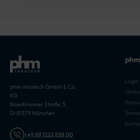
phm
Login
phm innotech GmbH & Co.
Unte
KG
Produ
Baierbrunner Straße 3,
D-81379 München
Semin
Karri
+49 89 1222 838 00