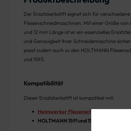
Der Ersatzkerbstift eignet sich für verschiedene
Fliesenschneidmaschinen. Mit einer Größe vo
und 12 mm Länge ist er ein essenzielles Ersatztei
und Genauigkeit Ihrer Schneidemaschine sicherst
passt zudem auch zu den HOLTMANN Fliesensc
und 1593.
Kompatibilität
Dieser Ersatzkerbstift ist kompatibel mit:
Heimwerker Fliesenschneidmaschine
HOLTMANN 1591 und 1593