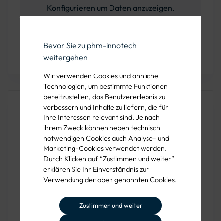
Konfigurieren um Daten anzuzeigen.
Bevor Sie zu phm-innotech
Sie haben Fragen oder wünschen eine Beratung?
weitergehen
Rufen Sie uns unter der 089 1222 838 00 an!
Wir verwenden Cookies und ähnliche
Technologien, um bestimmte Funktionen
bereitzustellen, das Benutzererlebnis zu
Produktbeschreibung
verbessern und Inhalte zu liefern, die für
Ihre Interessen relevant sind. Je nach
Der
weiße Polyäther-Ersatzbelag
überzeugt durch seine
ihrem Zweck können neben technisch
saugfähige Qualität und ist in den Stärken 20 mm und 30
notwendigen Cookies auch Analyse- und
Marketing-Cookies verwendet werden.
mm erhältlich. Dieser hochwertige Belag eignet sich ideal
Durch Klicken auf “Zustimmen und weiter”
für die Oberflächenbearbeitung mit Reibebrettern und
erklären Sie Ihr Einverständnis zur
sorgt für eine gleichmäßige und präzise Verarbeitung.
Verwendung der oben genannten Cookies.
Dank seiner saugfähigen Struktur ist der Polyätherbelag
besonders effektiv bei der Reinigung und Bearbeitung von
Zustimmen und weiter
Oberflächen, da er Feuchtigkeit schnell aufnimmt und