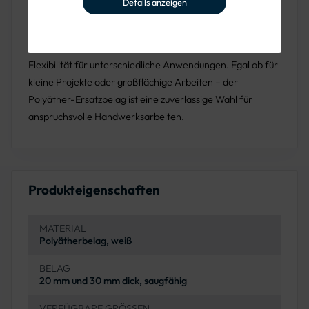
abgibt.
Details anzeigen
Verfügbar in verschiedenen Größen (150 x 240 mm, 140 x
280 mm, 225 x 325 mm), bietet der Ersatzbelag maximale
Flexibilität für unterschiedliche Anwendungen. Egal ob für
kleine Projekte oder großflächige Arbeiten – der
Polyäther-Ersatzbelag ist eine zuverlässige Wahl für
anspruchsvolle Handwerksarbeiten.
Produkteigenschaften
MATERIAL
Polyätherbelag, weiß
BELAG
20 mm und 30 mm dick, saugfähig
VERFÜGBARE GRÖSSEN