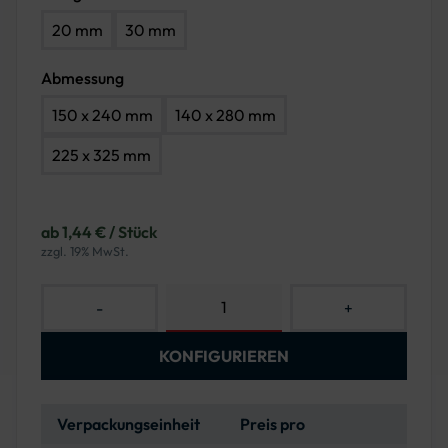
20 mm
30 mm
Abmessung
150 x 240 mm
140 x 280 mm
225 x 325 mm
ab 1,44 € / Stück
zzgl. 19% MwSt.
-
+
KONFIGURIEREN
Verpackungseinheit
Preis pro