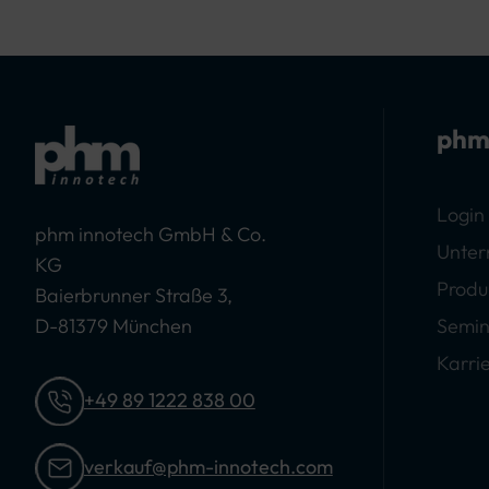
phm
Login
phm innotech GmbH & Co.
Unte
KG
Produ
Baierbrunner Straße 3,
D-81379 München
Semin
Karri
+49 89 1222 838 00
verkauf@phm-innotech.com