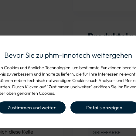
Produkteig
t für präzise und
Bevor Sie zu phm-innotech weitergehen
teht aus
MATERIAL DES BLA
 Cookies und ähnliche Technologien, um bestimmte Funktionen bereitzu
Hochwertiger Ba
n und poliert wurde,
is zu verbessern und Inhalte zu liefern, die für Ihre Interessen relevant
ährleisten. Der
können neben technisch notwendigen Cookies auch Analyse- und Mark
BLATTBEARBEITU
den. Durch Klicken auf “Zustimmen und weiter” erklären Sie Ihr Einver
ontrolle, besonders
Konisch geschliffe
er oben genannten Cookies.
Zustimmen und weiter
Details anzeigen
SCHWEISSNAHT
heren und
Geschweißt
 Verfügbar in den
ch diese Kelle
GRIFFFARBE