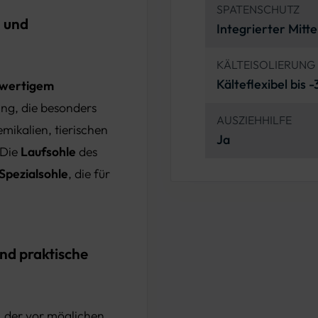
SPATENSCHUTZ
l und
Integrierter Mitte
KÄLTEISOLIERUNG
Kälteflexibel bis 
wertigem
ung, die besonders
AUSZIEHHILFE
ikalien, tierischen
Ja
 Die
Laufsohle
des
pezialsohle
, die für
und praktische
, der vor möglichen