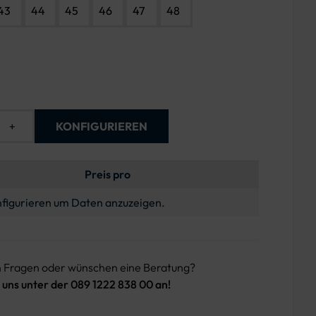
43
44
45
46
47
48
+
KONFIGURIEREN
Preis pro
figurieren um Daten anzuzeigen.
n Fragen oder wünschen eine Beratung?
 uns unter der 089 1222 838 00 an!