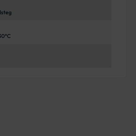
lsteg
-30°C