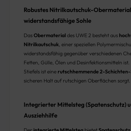
Robustes Nitrilkautschuk-Obermateria
widerstandsfähige Sohle
Das
Obermaterial
des UWE 2 besteht aus
hoch
Nitrilkautschuk
, einer speziellen Polymermisch
widerstandsfähig gegenüber verschiedenen Chem
Fetten, Gülle, Ölen und Desinfektionsmitteln ist.
Stiefels ist eine
rutschhemmende 2-Schichten-S
sicheren Halt auf rutschigen Oberflächen sorgt.
Integrierter Mittelsteg (Spatenschutz) 
Ausziehhilfe
Der
integrierte Mittelsteg
bietet
Spatenschutz