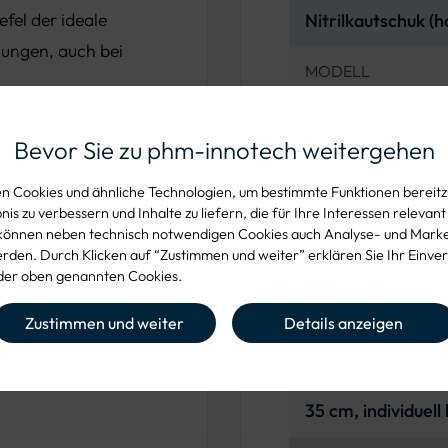
efel der ideale
Nitrilkautschuk 
gungen, auch bei
MODELL
UWE 2 Berufsstie
Bevor Sie zu phm-innotech weitergehen
NORM
DIN EN ISO 2034
bis -30°C
 Cookies und ähnliche Technologien, um bestimmte Funktionen bereitzu
is zu verbessern und Inhalte zu liefern, die für Ihre Interessen relevant
FARBE
können neben technisch notwendigen Cookies auch Analyse- und Mark
en
Gehkomfort
, der
Schaft: grün, Soh
den. Durch Klicken auf “Zustimmen und weiter” erklären Sie Ihr Einver
eine
geschäumte
er oben genannten Cookies.
l bietet eine
INNENFUTTER
Zustimmen und weiter
Details anzeigen
Hochwertiges Syn
flexibel
bis zu
eignet für Arbeiten
SCHAFTHÖHE
35 cm, individuell