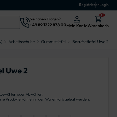
Registrieren
Login
0
Sie haben Fragen?
+49 89 1222 838 00
Mein Konto
Warenkorb
A)
Arbeitsschuhe
Gummistiefel
Berufsstiefel Uwe 2
el Uwe 2
 Auswählen oder Abwählen.
ierte Produkte können in den Warenkorb gelegt werden.