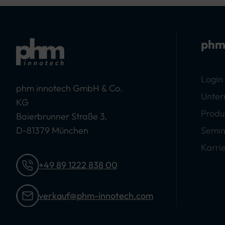
phm
Login
phm innotech GmbH & Co.
Unte
KG
Produ
Baierbrunner Straße 3,
D-81379 München
Semin
Karri
+49 89 1222 838 00
verkauf@phm-innotech.com