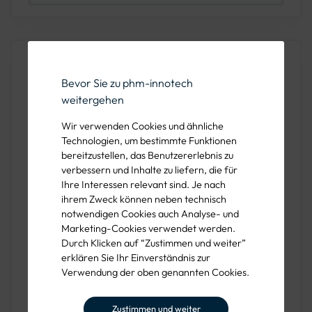
Produktbeschreibung
Bevor Sie zu phm-innotech
Absperrpfosten Ø 108 mm, ortsfest
– für die dauerhafte
weitergehen
Sicherung von Verkehrswegen, Zufahrten und
Industrieflächen. Die Befestigung erfolgt durch
Wir verwenden Cookies und ähnliche
Einbetonieren eines
integrierten Erdankers
, wodurch
Technologien, um bestimmte Funktionen
bereitzustellen, das Benutzererlebnis zu
eine standsichere und vandalismussichere Verankerung
verbessern und Inhalte zu liefern, die für
gewährleistet ist.
Ihre Interessen relevant sind. Je nach
ihrem Zweck können neben technisch
Material:
Stahl, feuerverzinkt oder weiß
notwendigen Cookies auch Analyse- und
beschichtet mit rot reflektierenden Streifen
Marketing-Cookies verwendet werden.
Durch Klicken auf “Zustimmen und weiter”
Maße:
Ø 108 mm, Gesamtlänge 1300 mm, 900
erklären Sie Ihr Einverständnis zur
mm Überflur, 400 mm Unterflur
Verwendung der oben genannten Cookies.
Varianten:
ohne Öse / mit 1 Öse / mit 2 Ösen;
Zustimmen und weiter