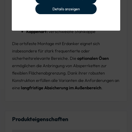
Oberfläche verzinkt oder beschichtet
Details anzeigen
Ausführung:
ortsfest, zum Einbetonieren mit
integriertem Erdanker
Kappenart:
verschweißte Stahlkappe
Die ortsfeste Montage mit Erdanker eignet sich
insbesondere für stark frequentierte oder
sicherheitsrelevante Bereiche. Die
optionalen Ösen
ermöglichen die Anbringung von Absperrketten zur
flexiblen Flächenabgrenzung. Dank ihrer robusten
Konstruktion erfüllen alle Varianten die Anforderungen an
eine
langfristige Absicherung im Außenbereich
.
Produkteigenschaften