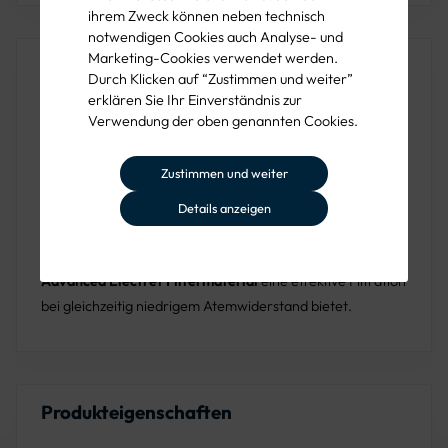
ihrem Zweck können neben technisch
notwendigen Cookies auch Analyse- und
Marketing-Cookies verwendet werden.
Produktbeschreibung
Durch Klicken auf “Zustimmen und weiter”
erklären Sie Ihr Einverständnis zur
Die
3M FFP3 Schutzmaske 8833
bietet
höchsten Schutz
Verwendung der oben genannten Cookies.
gegen feste und flüssige Aerosole. Ausgestattet mit dem
Cool Flow Ausatemventil
, reduziert die Maske Wärme-
Zustimmen und weiter
und Feuchtigkeitsstau, um Tragekomfort zu verbessern –
ideal für heiße und feuchte Arbeitsbedingungen. Die
M-
Details anzeigen
förmige Nasenklammer
und
textilen Kopfbänder
sorgen
für eine sichere und bequeme Passform, während das
Advanced Electret Filtermaterial
eine effektive Filtration
bei gleichzeitig niedrigem Atemwiderstand bietet.
Produkteigenschaften