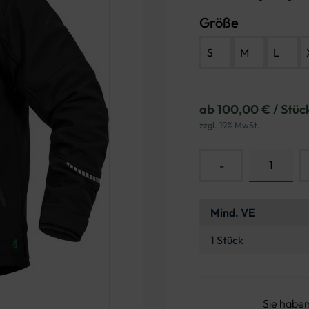
Größe
S
M
L
ab 100,00 € / Stüc
zzgl. 19% MwSt.
-
Mind. VE
1 Stück
Sie habe