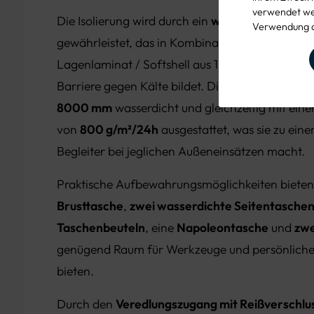
verwendet wer
Die Isolierung wird durch ein
warmhaltendes St
Verwendung d
gewährleistet, das in Kombination mit dem hoc
Lagenlaminat / Softshell aus 100 % Polyester Rip
Barriere gegen Kälte bildet. Die Jacke ist mit
ei
8000 mm
wasserdicht und gleichzeitig mit eine
von
800 g/m²/24h
ausgestattet, was sie zu ein
Begleiter bei jeglichen Außeneinsätzen macht.
Praktische Aufbewahrungsmöglichkeiten bieten
Brusttasche
,
zwei wasserdichte Seitentaschen
Taschenbeuteln
, eine
Napoleontasche
und
zwe
genügend Raum für Werkzeuge und persönlich
bieten.
Durch den
Veredlungszugang mit Reißverschlu