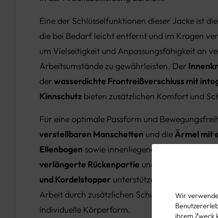
Eine der Schlüsselfunktionen dieser Jacke ist di
die bei Bedarf leicht entfernt und im Kragen ve
um Vielseitigkeit und Anpassungsfähigkeit an v
Arbeitsumstände zu gewährleisten. Der
Innenkr
der
wasserdichte Frontreißverschluss mit inte
Kinnschutz
bieten zusätzlichen Komfort und Sch
Für eine optimale Passform und Bewegungsfreih
verstellbaren Manschetten
und die
Ärmel mit
Ellenbogen
sowie innenliegende Ärmelstrickbü
verlängerte Rückenpartie
und die
Saumregulie
und Kordelstopper
unterstützen den Träger in s
Arbeit durch zusätzlichen Schutz und Anpassung
Wir verwenden
Benutzererlebn
individuelle Körperform.
ihrem Zweck 