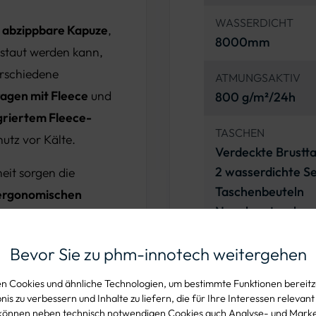
WASSERDICHT
e
abzippbare Kapuze
,
8000mm
rstaut werden kann,
erschiedene
ATMUNGSAKTIV
agen mit Fleece
und
800 g/m²/24h
griertem Fleece-
TASCHEN
utz vor Kälte.
Verdeckte Brustt
2 wasserdichte S
eit sorgen die
Taschenbeuteln
 ergonomischen
Napoleontasche
ndchen. Die
2 Innentaschen
rung mittels Kordel
Bevor Sie zu phm-innotech weitergehen
einer täglichen
sfähigkeit an die
 Cookies und ähnliche Technologien, um bestimmte Funktionen bereitzu
is zu verbessern und Inhalte zu liefern, die für Ihre Interessen relevant
können neben technisch notwendigen Cookies auch Analyse- und Mark