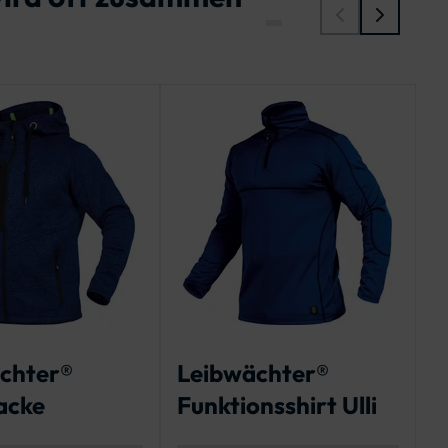
chter®
Leibwächter®
L
acke
Funktionsshirt Ulli
S