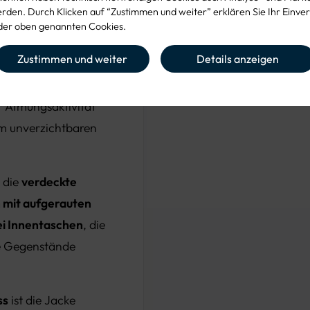
den. Durch Klicken auf “Zustimmen und weiter” erklären Sie Ihr Einver
eppfutter
er oben genannten Cookies.
hwertigen 3-
Zustimmen und weiter
Details anzeigen
stop eine effektive
ner Wassersäule von
r Atmungsaktivität
em unverzichtbaren
 die
verdeckte
 mit aufgerauten
i Innentaschen
, die
e Gegenstände
ss
ist die Jacke