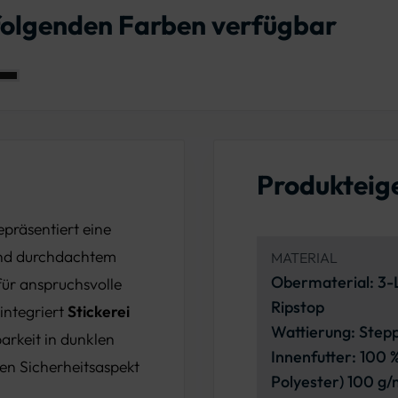
 folgenden Farben verfügbar
Produkteig
epräsentiert eine
 und durchdachtem
MATERIAL
Obermaterial: 3-L
 für anspruchsvolle
Ripstop
integriert
Stickerei
Wattierung: Step
barkeit in dunklen
Innenfutter: 100 
en Sicherheitsaspekt
Polyester) 100 g/