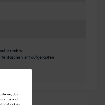
asche rechts
eitentaschen mit aufgerauten
stellen, das
 sind. Je nach
eting-Cookies