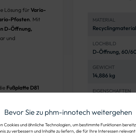
ile Lösung für
Vario-
ario-Pfosten
. Mit
MATERIAL
Recyclingmateria
on D-Öffnung,
zbar und
LOCHBILD
D-Öffnung, 60/
GEWICHT
14,886 kg
die
Fußplatte D81
EIGENSCHAFTEN
ktion aus. Sie ist
Bruchsicher, stape
ost
,
Salz
,
Abgase
Abgase
Bevor Sie zu phm-innotech weitergehen
ruchsvollen
ABMESSUNGEN (L X 
 Cookies und ähnliche Technologien, um bestimmte Funktionen bereitzu
50 cm x 40 cm x 
is zu verbessern und Inhalte zu liefern, die für Ihre Interessen relevant