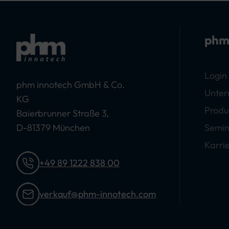
phm
Login
phm innotech GmbH & Co.
Unte
KG
Produ
Baierbrunner Straße 3,
D-81379 München
Semin
Karri
+49 89 1222 838 00
verkauf@phm-innotech.com