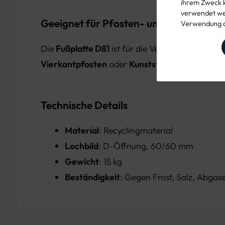
ihrem Zweck 
verwendet wer
Geeignet für Pfosten- und Rohrsystem
Verwendung d
Die
Fußplatte D81
ist für die Verwendung mit
Va
Vierkantpfosten
oder
Kunststoff-Rundrohren
Technische Details
Material
: Recyclingmaterial
Lochbild
: D-Öffnung, 60/60 mm
Gewicht
: 15 kg
Beständigkeit
: Gegen Frost, Salz, Abgase