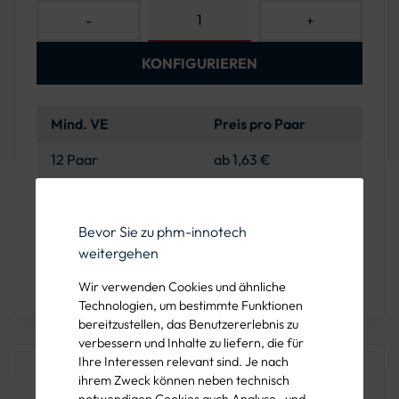
-
+
KONFIGURIEREN
Mind. VE
Preis pro Paar
12 Paar
ab 1,63 €
144 Paar
ab 1,46 €
Bevor Sie zu phm-innotech
weitergehen
Sie haben Fragen oder wünschen eine Beratung?
Wir verwenden Cookies und ähnliche
Rufen Sie uns unter der 089 1222 838 00 an!
Technologien, um bestimmte Funktionen
bereitzustellen, das Benutzererlebnis zu
verbessern und Inhalte zu liefern, die für
Ihre Interessen relevant sind. Je nach
Dieses Produkt ist auch in folgenden
ihrem Zweck können neben technisch
Farben verfügbar
notwendigen Cookies auch Analyse- und